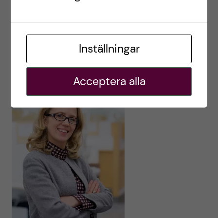
huvudansvarig handledare för
specialistutbildningen i Pedodonti inom FTV
Stockholm.
Inställningar
Nagihan Bostanci
Acceptera alla