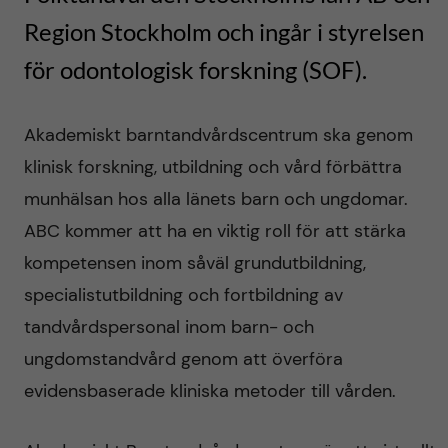
h
y
l
b
Region Stockholm och ingår i styrelsen
t
u
för odontologisk forskning (SOF).
a
v
r
Akademiskt barntandvårdscentrum ska genom
u
n
klinisk forskning, utbildning och vård förbättra
d
munhälsan hos alla länets barn och ungdomar.
t
ABC kommer att ha en viktig roll för att stärka
i
a
kompetensen inom såväl grundutbildning,
n
specialistutbildning och fortbildning av
n
tandvårdspersonal inom barn- och
n
d
ungdomstandvård genom att överföra
e
evidensbaserade kliniska metoder till vården.
v
h