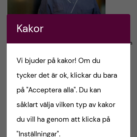
Kakor
Tandläkarexamen 1991, specialistbehörighet i
pedodonti 2000. Disputerade 2010 vid Karolinska
Institutet med avhandlingen ”Prenatal, Socio-
Vi bjuder på kakor! Om du
Demographic and Oral Hygiene-Related Risk
Factors on Dental Caries and Periodontal
tycker det är ok, klickar du bara
Conditions in Adolescents”. Har under många år
på "Acceptera alla". Du kan
arbetat inom Folktandvården i Västra
Götalandsregionen. Började 2018 arbeta i
såklart välja vilken typ av kakor
Stockholm och är sedan september 2021
du vill ha genom att klicka på
klinikchef för Pedodontin inom Folktandvården
Stockholms län AB. För närvarande också
"Inställningar".