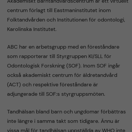
Akademiskt Barntandvårdscentrum är ett virtuellt
å
centrum förlagt till Eastmaninstitutet inom
å
r
Folktandvården och Institutionen för odontologi,
l
Karolinska Institutet.
d
l
ABC har en arbetsgrupp med en föreståndare
e
som rapporterar till Styrgruppen KI/SLL för
Odontologisk Forskning (SOF). Inom SOF ingår
t
också akademiskt centrum för äldretandvård
(ACT) och respektive föreståndare är
adjungerade till SOF:s styrgruppsmöten.
Tandhälsan bland barn och ungdomar förbättras
inte längre i samma takt som tidigare. Ännu är
vissa mål för tandhälsan uppställda av WHO inte