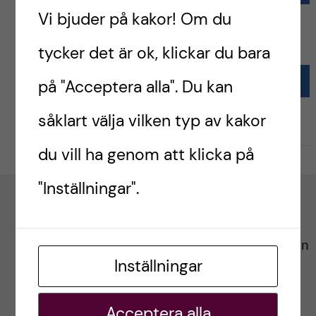
å
Vi bjuder på kakor! Om du
å
Hello world!
r
tycker det är ok, klickar du bara
l
d
KATEGORIER
på "Acceptera alla". Du kan
l
såklart välja vilken typ av kakor
Uncategorized
e
du vill ha genom att klicka på
t
"Inställningar".
Om ABC
ABC ska utgöra noden i en akademisk samverkan
genom forskning, utbildning och vård med syfte
Inställningar
att förbättra barn- och ungdomars orala hälsa.
Acceptera alla