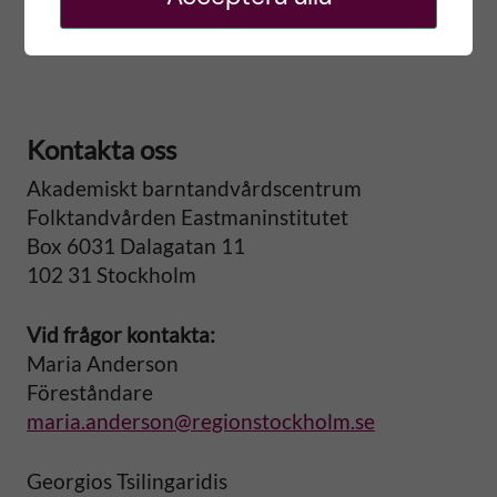
ABC är en del av
Styrgruppen KI/SLL för
odontologisk forskning.
Kontakta oss
Akademiskt barntandvårdscentrum
Folktandvården Eastmaninstitutet
Box 6031 Dalagatan 11
102 31 Stockholm
Vid frågor kontakta:
Maria Anderson
Föreståndare
maria.anderson@regionstockholm.se
Georgios Tsilingaridis