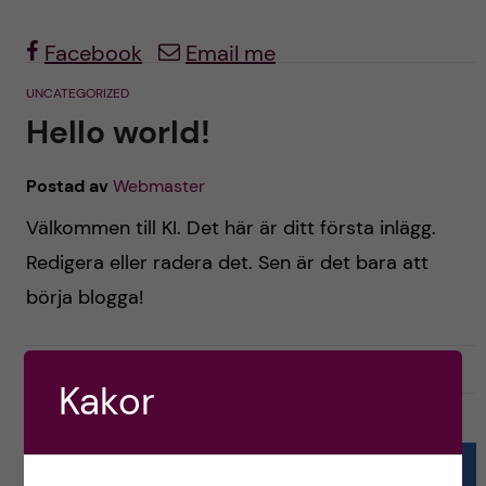
h
y
l
b
Facebook
Email me
t
u
a
UNCATEGORIZED
v
Hello world!
r
u
n
Postad av
Webmaster
d
Välkommen till KI. Det här är ditt första inlägg.
t
Redigera eller radera det. Sen är det bara att
i
a
börja blogga!
n
n
n
augusti 11, 2021
0
d
Kakor
e
v
SENASTE INLÄGGEN
h